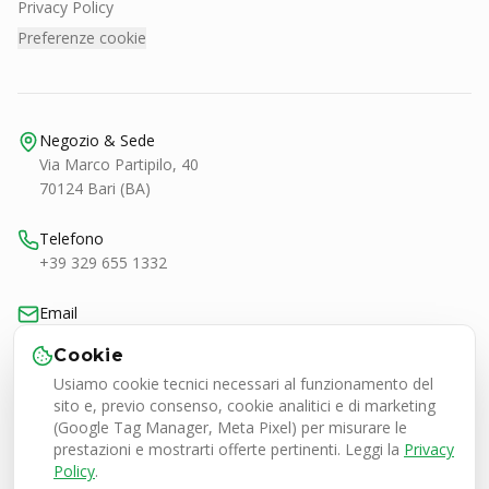
Privacy Policy
Preferenze cookie
Negozio & Sede
Via Marco Partipilo, 40
70124 Bari (BA)
Telefono
+39 329 655 1332
Email
bari@smashtennis.it
Cookie
Usiamo cookie tecnici necessari al funzionamento del
Orari
sito e, previo consenso, cookie analitici e di marketing
Lun-Ven 9:00-20:30
(Google Tag Manager, Meta Pixel) per misurare le
Sab 9:00-13:00 / 16:30-20:30
prestazioni e mostrarti offerte pertinenti. Leggi la
Privacy
Policy
.