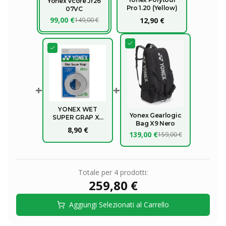
Yonex Vcore Jr26
Pro 1.20 (Yellow)
07VC
99,00 €
149,00 €
12,90 €
+
+
YONEX WET
Yonex Gearlogic
SUPER GRAP X3
Bag X9 Nero
OVERGRIP
8,90 €
139,00 €
159,00 €
Totale per
4
prodotti:
259,80 €
Aggiungi Selezionati al Carrello